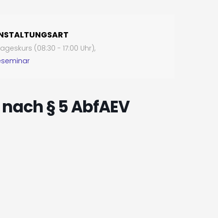
NSTALTUNGSART
geskurs (08:30 - 17:00 Uhr),
eseminar
s nach § 5 AbfAEV