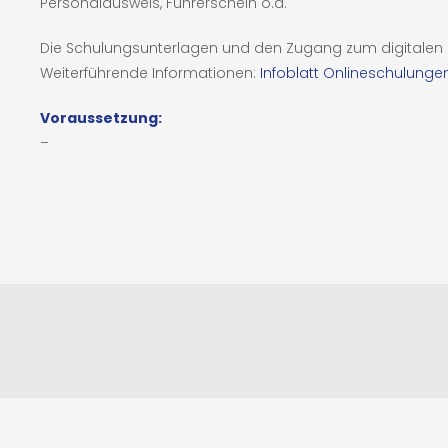
Personalausweis, Führerschein o.ä.
Die Schulungsunterlagen und den Zugang zum digitalen Ku
Weiterführende Informationen:
Infoblatt Onlineschulunge
Voraussetzung:
–