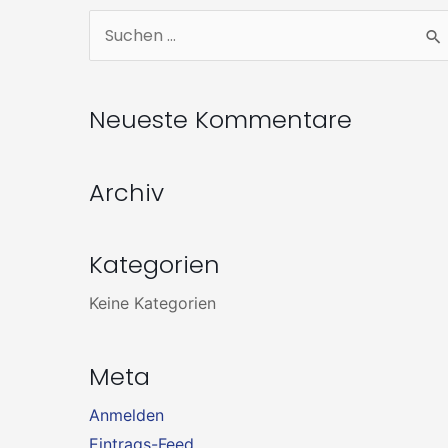
Zum
Suchen
Inhalt
nach:
springen
Neueste Kommentare
Archiv
Kategorien
Keine Kategorien
Meta
Anmelden
Eintrags-Feed