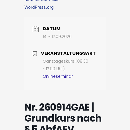
WordPress.org
DATUM
14. - 17.09.2026
VERANSTALTUNGSART
Ganztageskurs (08:30
- 17:00 Uhr),
Onlineseminar
Nr. 260914GAE |
Grundkurs nach
§ 5 AbfAEV