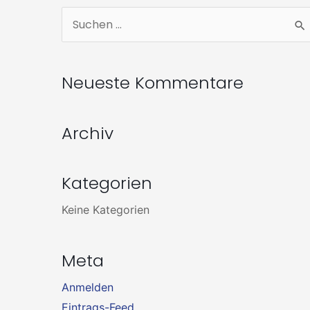
Zum
Suchen
Inhalt
nach:
springen
Neueste Kommentare
Archiv
Kategorien
Keine Kategorien
Meta
Anmelden
Eintrags-Feed