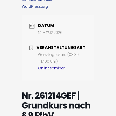
WordPress.org
DATUM
14. - 17.12.2026
VERANSTALTUNGSART
Ganztageskurs (08:30
- 17:00 Uhr),
Onlineseminar
Nr. 261214GEF |
Grundkurs nach
§ 9 EfbV