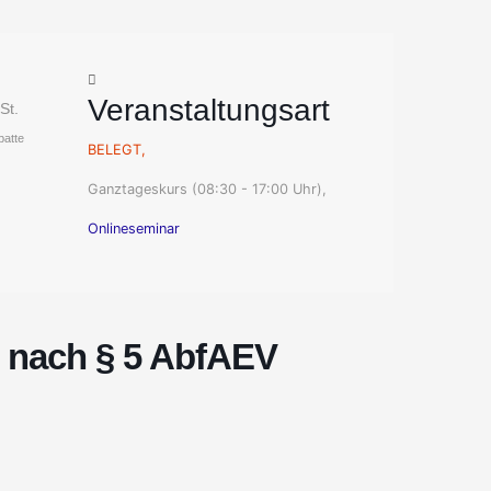
Veranstaltungsart
St.
batte
BELEGT,
Ganztageskurs (08:30 - 17:00 Uhr),
Onlineseminar
g nach § 5 AbfAEV