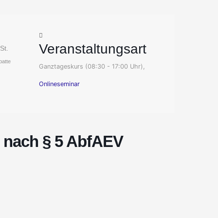
Veranstaltungsart
St.
batte
Ganztageskurs (08:30 - 17:00 Uhr),
Onlineseminar
g nach § 5 AbfAEV